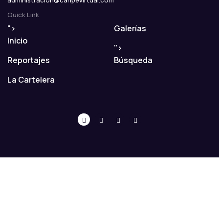
administracion@caripevirtual.com
Quick Link
">
Galerías
Inicio
">
Reportajes
Búsqueda
La Cartelera