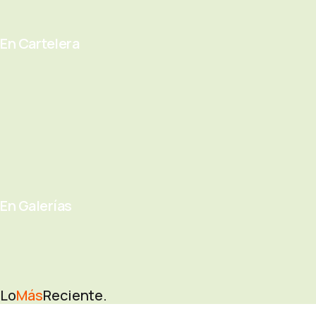
En Cartelera
En Galerías
Lo
Más
Reciente.