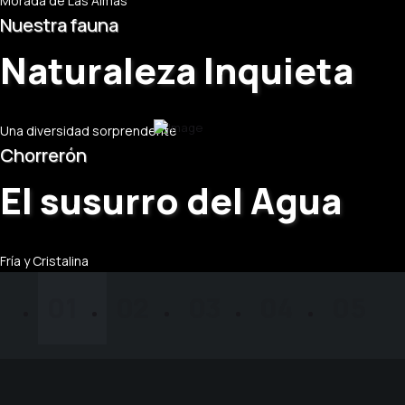
Morada de Las Almas
Nuestra fauna
Naturaleza Inquieta
Una diversidad sorprendente
Chorrerón
El susurro del Agua
Fría y Cristalina
01
02
03
04
05